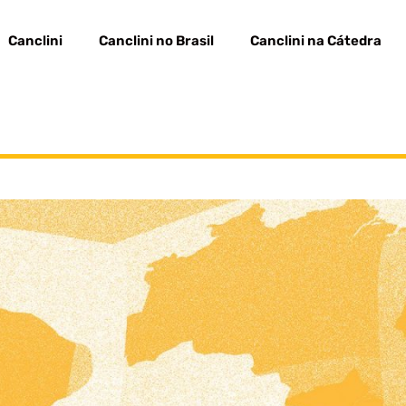
Canclini
Canclini no Brasil
Canclini na Cátedra