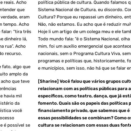
e reais. Acho
política pública de cultura. Quando falamos q
entender que
Sistema Nacional de Cultura, eu discordo. C
 verdade, eram
Cultura? Porque eu repassei um dinheiro, en
um tempo. Acho
Não, não estamos. Eu acho que é reduzir muit
alar: “tira três
Hoje li um artigo de um colega meu e ele tam
e dinheiro lá,
Todo mundo fala: “é o Sistema Nacional, olha l
na rua”. Acho
mim, foi um auxílio emergencial que acontece
do recurso.
nacionais, sem o Programa Cultura Viva, se
programas e políticas que, historicamente, 
 fato, algo que
e municípios, sem isso, não há que se falar e
uito amplo da
u acho que teve
[Sharine] Você falou que vários grupos cult
ferências
relacionam com as políticas públicas para a
e havia mil
específicos, como teatro, dança, que já e
istério da
fomento. Quais são os papeis das políticas p
ística você
financiamento privado, que sabemos que é
rocesso
essas possibilidades se combinam? Como os 
 é possível se
cultura se relacionam com essas duas font