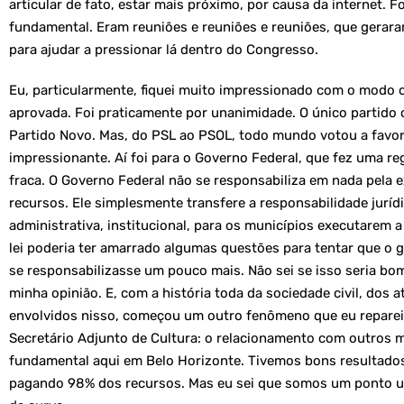
articular de fato, estar mais próximo, por causa da internet. F
fundamental. Eram reuniões e reuniões e reuniões, que gerar
para ajudar a pressionar lá dentro do Congresso.
Eu, particularmente, fiquei muito impressionado com o modo c
aprovada. Foi praticamente por unanimidade. O único partido c
Partido Novo. Mas, do PSL ao PSOL, todo mundo votou a favor
impressionante. Aí foi para o Governo Federal, que fez uma r
fraca. O Governo Federal não se responsabiliza em nada pela 
recursos. Ele simplesmente transfere a responsabilidade jurídi
administrativa, institucional, para os municípios executarem a 
lei poderia ter amarrado algumas questões para tentar que o 
se responsabilizasse um pouco mais. Não sei se isso seria bo
minha opinião. E, com a história toda da sociedade civil, dos a
envolvidos nisso, começou um outro fenômeno que eu reparei
Secretário Adjunto de Cultura: o relacionamento com outros m
fundamental aqui em Belo Horizonte. Tivemos bons resultado
pagando 98% dos recursos. Mas eu sei que somos um ponto 