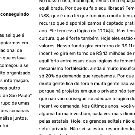
No nosso caso, municipal, temos uma equaçã
equilibrada. Por que eu falo equilibrada? Tem
á conseguindo
INSS, que é uma lei que funciona muito bem,
recurso que disponibilizamos é captado prat
ano. Ele tem essa lógica do 100%
[4]
. Mas tem
s sei que é
cultura, que é forte também. Hoje eles estã
 apoiarmos em
valores. Nosso fundo gira em torno de R$ 11 m
acional de
incentivo gira em torno de R$ 13 milhões de r
m que estava
equilíbrio entre essas duas lógicas de fomen
, começou a se
mecanismo fortalecido, ainda é muito insufi
ito organizado,
só 20% da demanda que recebemos. Por que 
s informação,
muita gente fica de fora e muita gente não va
mos outro
porque há projetos em que o privado não tem
 de São Paulo”.
que não vão conseguir se adequar à lógica do
grupo de umas
incentivo demanda. Nos últimos anos, você 
niões semanais
alguma forma investiam, cada vez mais dim
nálise juntos,
pelas estatais. Hoje, os grandes editais nã
 foi
setor privado. Não sei se estou respondendo,