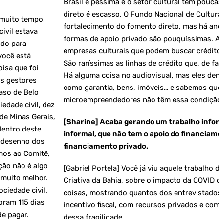
Brasil é péssima e o setor cultural tem pouc
direto é escasso. O Fundo Nacional de Cultur
 muito tempo,
fortalecimento do fomento direto, mas há an
ivil estava
formas de apoio privado são pouquíssimas. A
ndo para
empresas culturais que podem buscar crédito 
 você está
São raríssimas as linhas de crédito que, de f
isa que foi
Há alguma coisa no audiovisual, mas eles d
os gestores
como garantia, bens, imóveis… e sabemos qu
caso de Belo
microempreendedores não têm essa condiçã
edade civil, dez
de Minas Gerais,
[Sharine] Acaba gerando um trabalho infor
entro deste
informal, que não tem o apoio do financia
o desenho dos
financiamento privado.
amos ao Comitê,
ção não é algo
[Gabriel Portela] Você já viu aquele trabalh
r muito melhor.
Criativa da Bahia, sobre o impacto da COVID
ciedade civil.
coisas, mostrando quantos dos entrevistados
oram 115 dias
incentivo fiscal, com recursos privados e co
de pagar.
dessa fragilidade.