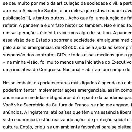
se deu muito por meio da articulação da sociedade civil, a part
atores: o Alexandre Santini é um deles, que estava naquela
liv
publicação
[1]
, e tantos outros… Acho que foi uma junção de fa
refletir. A pandemia é um fato histórico também. Não é inédito
nossas gerações, é inédito vivermos algo desse tipo. A pandem
essa visão de o Estado socorrer a sociedade, em alguma medid
pelo auxílio emergencial, de R$ 600, ou pela ajuda ao setor pr
suspensão dos contratos CLTs e todas essas medidas que o g
– na minha visão, foi muito menos uma iniciativa do Executivo
uma iniciativa do Congresso Nacional – abriram um campo de 
Nesse embalo, os parlamentares mais ligados à agenda da cul
poderiam tentar implementar ações emergenciais, assim como
anunciaram medidas mitigadoras do impacto da pandemia para 
Você vê a Secretária da Cultura da França, se não me engano, 
anúncios. A Inglaterra, até países que têm uma essência libera
vista econômico, estão realizando ações de proteção social e
cultura. Então, criou-se um ambiente favorável para se pleitea