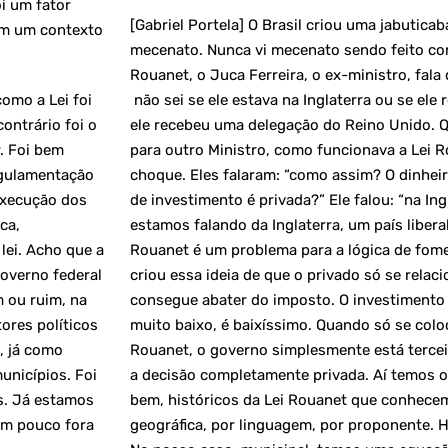
oi um fator
[Gabriel Portela] O Brasil criou uma jabuticab
am um contexto
mecenato. Nunca vi mecenato sendo feito com
Rouanet, o Juca Ferreira, o ex-ministro, fal
omo a Lei foi
não sei se ele estava na Inglaterra ou se el
ontrário foi o
ele recebeu uma delegação do Reino Unido. Q
. Foi bem
para outro Ministro, como funcionava a Lei R
egulamentação
choque. Eles falaram: “como assim? O dinheir
execução dos
de investimento é privada?” Ele falou: “na Ingl
ca,
estamos falando da Inglaterra, um país libera
lei. Acho que a
Rouanet é um problema para a lógica de fome
governo federal
criou essa ideia de que o privado só se relac
m ou ruim, na
consegue abater do imposto. O investimento p
tores políticos
muito baixo, é baixíssimo. Quando só se coloc
, já como
Rouanet, o governo simplesmente está tercei
unicípios. Foi
a decisão completamente privada. Aí temos 
s. Já estamos
bem, históricos da Lei Rouanet que conhec
um pouco fora
geográfica, por linguagem, por proponente. 