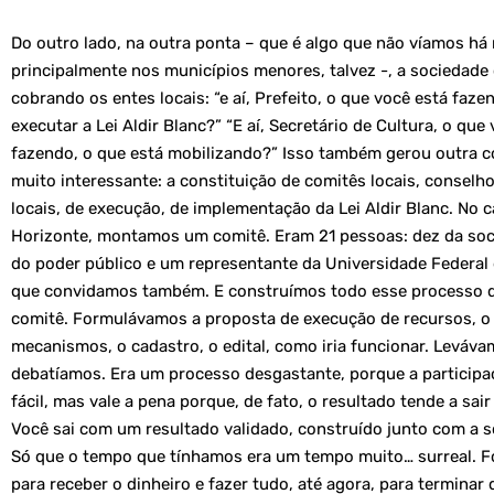
Do outro lado, na outra ponta – que é algo que não víamos há
principalmente nos municípios menores, talvez -, a sociedade c
cobrando os entes locais: “e aí, Prefeito, o que você está faze
executar a Lei Aldir Blanc?” “E aí, Secretário de Cultura, o que
fazendo, o que está mobilizando?” Isso também gerou outra co
muito interessante: a constituição de comitês locais, conselh
locais, de execução, de implementação da Lei Aldir Blanc. No 
Horizonte, montamos um comitê. Eram 21 pessoas: dez da soci
do poder público e um representante da Universidade Federal 
que convidamos também. E construímos todo esse processo d
comitê. Formulávamos a proposta de execução de recursos, 
mecanismos, o cadastro, o edital, como iria funcionar. Leváv
debatíamos. Era um processo desgastante, porque a participa
fácil, mas vale a pena porque, de fato, o resultado tende a sai
Você sai com um resultado validado, construído junto com a so
Só que o tempo que tínhamos era um tempo muito… surreal. F
para receber o dinheiro e fazer tudo, até agora, para terminar 