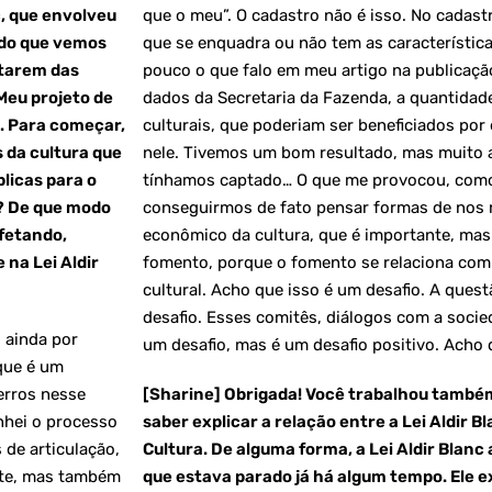
, que envolveu
que o meu”. O cadastro não é isso. No cadast
o do que vemos
que se enquadra ou não tem as característic
starem das
pouco o que falo em meu artigo na publicaçã
 Meu projeto de
dados da Secretaria da Fazenda, a quantidad
c. Para começar,
culturais, que poderiam ser beneficiados por
s da cultura que
nele. Tivemos um bom resultado, mas muito
licas para o
tínhamos captado… O que me provocou, como 
s? De que modo
conseguirmos de fato pensar formas de nos
fetando,
econômico da cultura, que é importante, ma
 na Lei Aldir
fomento, porque o fomento se relaciona com 
cultural. Acho que isso é um desafio. A quest
desafio. Esses comitês, diálogos com a socied
, ainda por
um desafio, mas é um desafio positivo. Acho q
que é um
erros nesse
[Sharine] Obrigada! Você trabalhou também 
hei o processo
saber explicar a relação entre a Lei Aldir B
 de articulação,
Cultura. De alguma forma, a Lei Aldir Blan
nte, mas também
que estava parado já há algum tempo. Ele e