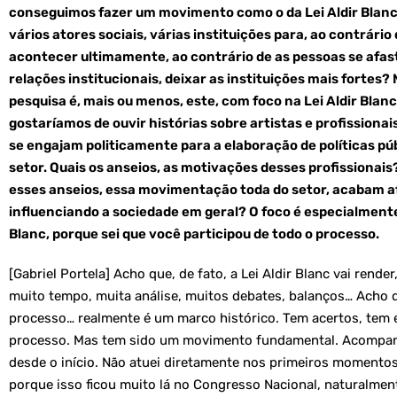
conseguimos fazer um movimento como o da Lei Aldir Blanc
vários atores sociais, várias instituições para, ao contrári
acontecer ultimamente, ao contrário de as pessoas se afa
relações institucionais, deixar as instituições mais fortes?
pesquisa é, mais ou menos, este, com foco na Lei Aldir Blan
gostaríamos de ouvir histórias sobre artistas e profissionai
se engajam politicamente para a elaboração de políticas púb
setor. Quais os anseios, as motivações desses profissionai
esses anseios, essa movimentação toda do setor, acabam a
influenciando a sociedade em geral? O foco é especialmente
Blanc, porque sei que você participou de todo o processo.
[Gabriel Portela] Acho que, de fato, a Lei Aldir Blanc vai render
muito tempo, muita análise, muitos debates, balanços… Acho 
processo… realmente é um marco histórico. Tem acertos, tem 
processo. Mas tem sido um movimento fundamental. Acompan
desde o início. Não atuei diretamente nos primeiros momentos
porque isso ficou muito lá no Congresso Nacional, naturalme