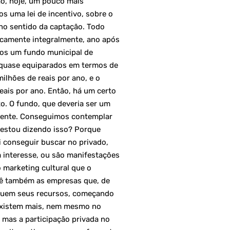
o, hoje, um pouco mais
os uma lei de incentivo, sobre o
 no sentido da captação. Todo
icamente integralmente, ano após
os um fundo municipal de
o quase equiparados em termos de
ilhões de reais por ano, e o
eais por ano. Então, há um certo
to. O fundo, que deveria ser um
ciente. Conseguimos contemplar
estou dizendo isso? Porque
i conseguir buscar no privado,
 interesse, ou são manifestações
 marketing cultural que o
vê também as empresas que, de
inuem seus recursos, começando
o existem mais, nem mesmo no
 mas a participação privada no