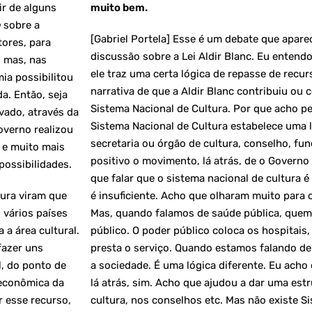
ir de alguns
muito bem.
e
sobre a
[Gabriel Portela] Esse é um debate que apare
tores, para
discussão sobre a Lei Aldir Blanc. Eu entend
, mas, nas
ele traz uma certa lógica de repasse de recu
ia possibilitou
narrativa de que a Aldir Blanc contribuiu ou c
a. Então, seja
Sistema Nacional de Cultura. Por que acho p
ivado, através da
Sistema Nacional de Cultura estabelece uma l
overno realizou
secretaria ou órgão de cultura, conselho, fun
 e muito mais
positivo o movimento, lá atrás, de o Governo
possibilidades.
que falar que o sistema nacional de cultura é
tura viram que
é insuficiente. Acho que olharam muito para 
 vários países
Mas, quando falamos de saúde pública, quem 
a área cultural.
público. O poder público coloca os hospitais
fazer uns
presta o serviço. Quando estamos falando de 
l, do ponto de
a sociedade. É uma lógica diferente. Eu acho
 econômica da
lá atrás, sim. Acho que ajudou a dar uma es
r esse recurso,
cultura, nos conselhos etc. Mas não existe S