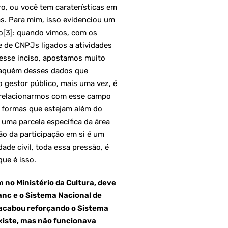
ro, ou você tem caraterísticas em
as. Para mim, isso evidenciou um
o
[3]
: quando vimos, com os
e de CNPJs ligados a atividades
 esse inciso, apostamos muito
 aquém desses dados que
gestor público, mais uma vez, é
 relacionarmos com esse campo
s formas que estejam além do
uma parcela específica da área
ão da participação em si é um
ade civil, toda essa pressão, é
ue é isso.
no Ministério da Cultura, deve
lanc e o Sistema Nacional de
c acabou reforçando o Sistema
xiste, mas não funcionava